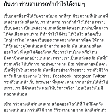
กับเรา ท่านสามารถทำกำไรได้ง่าย ๆ
เว็บเกมสล็อตที่ได้รับความนิยมมากที่สุด ด้วยความที่เป็นเกมที่
เล่นง่าย เล่นสล็อตกับเรา ท่านสามารถทำกำไรได้ง่าย เพราะ
เว็บของเรา เป็นแหล่งรวมเกมสล็อตแจ็คพอตแตกง่ายที่สุด เรา
ได้คัดเลือกเอาแต่เกมที่ทำกำไรได้ง่าย ได้เงินไว สล็อตเว็บ
ใหญ่ มาใหม่ ล่าสุด เว็บของเราแจกรางวัลมากที่สุด ให้ท่าน
ได้ลุ้นอย่างจุใจแน่นอนเข้ามาร่วมลงเดิมพัน เล่นเกมสล็อต
ออนไลน์ ที่ คุณไม่ต้องกังวลเรื่องการโดนโกง หรือโดน
มิจฉาชีพหลอกอย่างแน่นอน เพราะเราเป็นแหล่งลงเดิมพันที่มี
ตัวตนจริง ให้บริการมาอย่างยาวนาน มีสมาชิกหลายหมื่นคน
เป็นที่รู้จักในแวดวงเดิมพันสล็อตอย่างกว้างขวาง รวมถึงมีรีวิว
การันตี บนช่องทาง ไม่ว่าจะ Facebook Instagram Twitter
รวมถึงบนหน้าเว็บ browser ที่ทุกคน สามารถหาอ่านได้ทั่วไป
เพราะเรา มีตัวตนจริง และให้บริการจริงๆ โอนเงินจริงไม่มี
หลอกแน่นอน
เข้ามาร่วมลงเดิมพันเล่นเกมสล็อตออนไลน์ที่ที่ ไม่มีผิดหวัง
อย่างแน่นอน การันตีได้ จาก รีวิวมากมาย จาก นักเดิมพันตัว