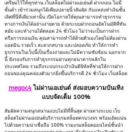
เตรียมไว้ให้ทุกท่าน เว็บสล็อตไม่ผ่านเอเย่นต์ ฝากถอน ไม่มี
ขั้นต่ำ เข้าร่วมสนุกได้เพียงปลายนิ้วสัมผัส กับแหล่งทำเงินชั้น
เลิศที่นี่ที่เดียวเท่านั้น เปิดโอกาสให้คุณสามารถทำธุรกรรม
ทางการเงินได้อย่างง่ายดาย ด้วยระบบฝากถอนอัตโนมัติที่ทัน
สมัย และทำงานได้ตลอด 24 ชั่วโมง ไม่ว่าจะเป็นการฝาก
หรือการถอนเงิน คุณสามารถทำได้ด้วยตัวเองโดยไม่ต้องผ่าน
แอดมิน รวดเร็ว สะดวกสบาย และปลอดภัย ทำให้การทำ
ธุรกรรมในเว็บนี้เป็นเรื่องง่ายและไม่มีความซับซ้อน นอกจาก
นี้ ยังรองรับการทำธุรกรรมผ่านทุกธนาคารหลักใน
ประเทศไทย รวมถึงระบบกระเป๋าเงินดิจิทัลที่ช่วยให้การฝาก
ถอนของคุณคล่องตัวมากยิ่งขึ้นบริการดี 24 ชั่วโมง เว็บสล็อต
megac4
ไม่ผ่านเอเย่นต์ ส่งมอบความบันเทิง
แบบจัดเต็ม 100%
สัมผัสความสนุกสนานแบบไม่มีที่สิ้นสุด ผ่านทางระบบ เว็บ
สล็อตไม่ผ่านเอเย่นต์บริการเกมสล็อตครบวงจร พร้อมอัดแน่น
ไปด้วยความน่าเชื่อถือ 100% รวมเกมสล็อตออนไลน์ชั้นนำ