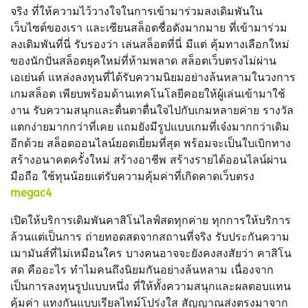
จริง ที่ให้ความไว้วางใจในการเข้ามาร่วมลงเดิมพันใน
เว็บไซต์ของเรา และเซียนสล็อตชื่อดังมากมาย ที่เข้ามาร่วม
ลงเดิมพันที่นี่ รับรองว่า เล่นสล็อตที่นี่ มีแต่ คุ้มทางเลือกใหม่
ของนักปั่นสล็อตยุคใหม่ที่ห้ามพลาด สล็อตเว็บตรงไม่ผ่าน
เอเย่นต์ แหล่งลงทุนที่ได้รับความนิยมอย่างล้นหลามในวงการ
เกมสล็อต เพียบพร้อมด้านเทคโนโลยีคอยให้ผู้เล่นเข้ามาใช้
งาน รับความสนุกและตื่นตาตื่นใจไปกับเกมหลายค่าย รางวัล
แตกง่ายมากกว่าที่เคย แถมยังมีรูปแบบเกมที่เจ๋งมากกว่าเดิม
อีกด้วย สล็อตออนไลน์ยอดเยี่ยมที่สุด พร้อมจะเป็นใบเบิกทาง
สร้างอนาคตครั้งใหม่ สร้างอาชีพ สร้างรายได้ออนไลน์ผ่าน
มือถือ ใช้ทุนน้อยแต่รับความคุ้มค่าที่เกิดคาดเว็บตรง
megac4
เปิดให้บริการเดิมพันคาสิโนไลฟ์สดทุกค่าย ทุกการให้บริการ
ล้วนแต่เป็นการ ถ่ายทอดสดจากสถานที่จริง รับประกันความ
เมามันส์ที่ไม่เหมือนใคร บางคนอาจจะยังคงสงสัยว่า คาสิโน
สด คืออะไร ทำไมคนถึงนิยมกันอย่างล้นหลาม เนื่องจาก
เป็นการลงทุนรูปแบบหนึ่ง ที่ให้ทั้งความสนุกและผลตอบแทน
คุ้มค่า แทงกันแบบเรียลไทม์โปร่งใส สัญญาณส่งตรงมาจาก