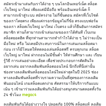
สมัครเข้ามาเล่นกับเราได้ง่าย ๆ บนโลกอินเทอร์เน็ต สล็อต
เว็บใหญ่ มาใหม่ เพียงแค่มีมือถือ พร้อมอินเทอร์เน็ต ก็
สามารถเข้าสู่ระบบ สมัครง่าย ไม่กี่ขั้นตอน สมัครที่เว็บไซต์
ของเราโดยตรง เพียงแค่กรอกข้อมูลไม่กี่ข้อ ตรงแบบฟอร์ม
ของเรา สล็อตเว็บใหญ่ มาใหม่ เว็บตรง แล้วก็ยืนยันการสมัคร
สมาชิก ท่านก็สามารถเข้าเล่นเกมของเราได้ทันที เว็บเกม
สล็อตยอดฮิต ที่ทุกท่านสามารถทำกำไรได้ง่าย ๆ ไม่ว่าจะเป็น
มือใหม่ หรือ ไม่เคยมีประสบการณ์ในการเล่นเกมสล็อตมา
ก่อน เราก็มีโหมดให้ทดลองเล่นสล็อตฟรี ครบทุกเกม สล็อต
เว็บใหญ่ มาใหม่ ฝากถอนไม่มีขั้นต่ำ ให้ท่านศึกษา และ เรียน
รู้วิธี การเล่นอย่างละเอียด เพื่อช่วยประกอบการตัดสินใจ
อยากเล่น อยากลงเดิมพันสล็อตออนไลน์ นึกถึงที่นี่เท่านั้น
ช่องทางลงเดิมพันสล็อตออนไลน์ใหม่ล่าสุดในปี 2025 ช่อง
ทางลงเดิมพันสล็อตที่รวบรวมความเป็นที่สุดของการลงเดิม
พันออนไลน์ เกมสล็อตแตกง่าย คัดสรรมาให้บริการกันแบบ
เน้น ๆ เข้ามาร่วมลงเดิมพันกันได้อย่างสนุกสนานตลอดทั้งวัน
24 ชั่วโมง
megac4
ลงเดิมพันกันได้อย่างวางใจ ปลอดภัย 100% สล็อตแท้ ลงเดิม