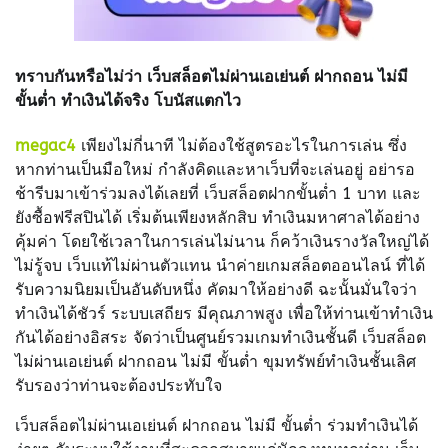
ทราบกันหรือไม่ว่า เว็บสล็อตไม่ผ่านเอเย่นต์ ฝากถอน ไม่มี
ขั้นต่ำ ทำเงินได้จริง โบนัสแตกไว
megac4
เพียงไม่กี่นาที ไม่ต้องใช้สูตรอะไรในการเล่น ซึ่ง
หากท่านเป็นมือใหม่ กำลังคิดและหาเว็บที่จะเล่นอยู่ อย่ารอ
ช้ารีบมาเข้าร่วมลงได้เลยที่ เว็บสล็อตฝากขั้นต่ำ 1 บาท และ
ยังซื้อฟรีสปินได้ เริ่มต้นเพียงหลักสิบ ทำเงินมหาศาลได้อย่าง
คุ้มค่า โดยใช้เวลาในการเล่นไม่นาน ก็คว้าเงินรางวัลใหญ่ได้
ไม่รู้จบ เว็บแท้ไม่ผ่านตัวแทน นำค่ายเกมสล็อตออนไลน์ ที่ได้
รับความนิยมเป็นอันดับหนึ่ง คัดมาให้อย่างดี ฉะนั้นมั่นใจว่า
ทำเงินได้ชัวร์ ระบบเสถียร มีคุณภาพสูง เพื่อให้ท่านเข้าทำเงิน
กันได้อย่างอิสระ จัดว่าเป็นศูนย์รวมเกมทำเงินชั้นดี เว็บสล็อต
ไม่ผ่านเอเย่นต์ ฝากถอน ไม่มี ขั้นต่ำ ขุมทรัพย์ทำเงินชั้นเลิศ
รับรองว่าท่านจะต้องประทับใจ
เว็บสล็อตไม่ผ่านเอเย่นต์ ฝากถอน ไม่มี ขั้นต่ำ ร่วมทำเงินได้