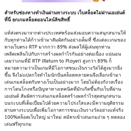
สำหรับช่องทางทำเงินผ่านทางระบบ เว็บสล็อตไม่ผ่านเอเย่นต์
ที่นี่ ยกเกมสล็อตออนไลน์ลิขสิทธิ์
แท้ส่งตรงมาจากต่างประเทศพร้อมส่งมอบความสนุกสนานให้
กับทุกท่านได้ก้าวเข้ามาสัมผัสกันอย่างเต็มที่ ซึ่งแต่ละเกมของ
ทางเว็บตรง RTP มากกว่า 89% ส่งผลให้ผู้เล่นทุกท่าน
เพลิดเพลินไปกับการสร้างผลกำไรกันอย่างต่อเนื่อง แน่นอน
เลยว่าเกมที่มี RTP (Return to Player) สูงกว่า 89% ก็
หมายความว่าเป็นเกมที่มีโอกาสชนะเงินรางวัลได้สูงมากยิ่ง
ขึ้น จึงไม่แปลกใจทำไมนักปั่นสล็อตหลายคนจึงเลือกเข้ามา
เล่นเกมสล็อตกับทางเว็บเป็นอย่างมาก โดยไม่ต้องกังวลเรื่อง
การโดนโกงหรือปัญหาทางเทคนิคที่มักเกิดขึ้นกับเว็บที่ผ่าน
เอเย่นต์ สัมผัสการเล่นเกมสล็อตสร้างผลกำไรสุดสนุกสนาน
บนระบบที่เต็มเปี่ยมไปด้วยความโปร่งใสและมีความยุติธรรม
ผ่านทางระบบเพื่อเพิ่มโอกาสการชนะเงินรางวัลอย่างแท้จริง
100%สล็อตเว็บใหญ่ มาใหม่ สมัครเข้าเล่นเกมง่าย ๆ ทดลอง
เล่นฟรีทุกเกม